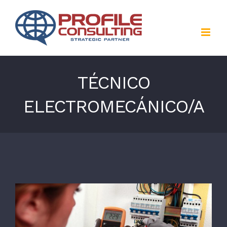
Saltar
al
contenido
TÉCNICO
ELECTROMECÁNICO/A
Ver
imagen
más