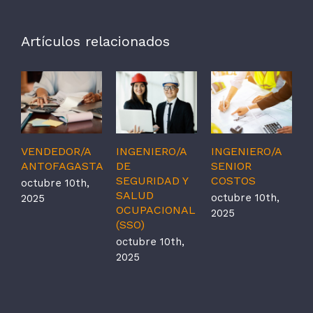
Artículos relacionados
VENDEDOR/A
INGENIERO/A
INGENIERO/A
I
ANTOFAGASTA
DE
SENIOR
S
SEGURIDAD Y
COSTOS
P
octubre 10th,
SALUD
Y
octubre 10th,
2025
OCUPACIONAL
o
2025
(SSO)
2
octubre 10th,
2025