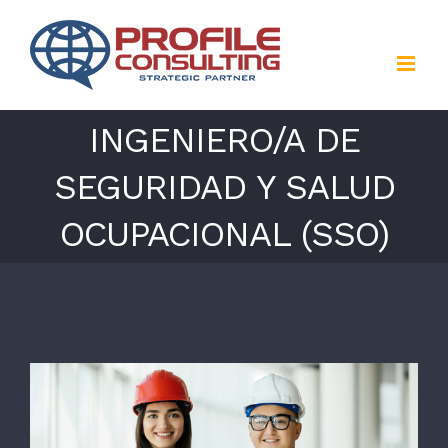
Saltar
al
contenido
INGENIERO/A DE
SEGURIDAD Y SALUD
OCUPACIONAL (SSO)
Ver
imagen
más